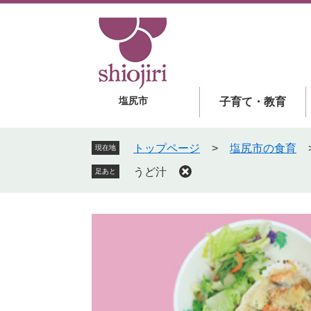
ペ
メ
ー
ニ
ジ
ュ
の
ー
先
を
頭
飛
塩尻市
子育て・教育
で
ば
す
し
。
て
トップページ
>
塩尻市の食育
現在地
本
うど汁
足あと
文
へ