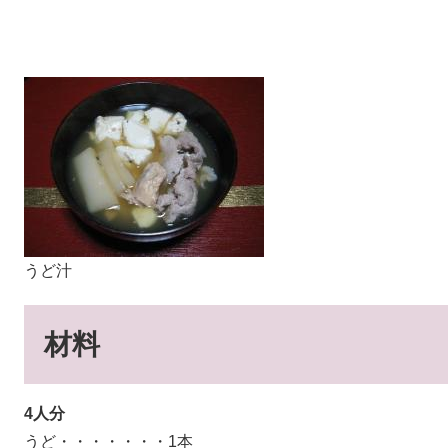
うど汁
材料
4人分
うど・・・・・・・1本