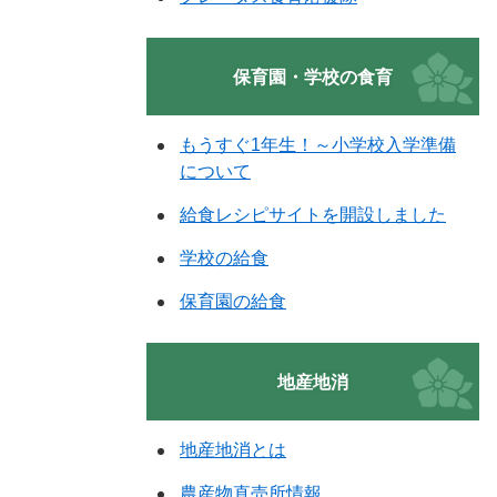
保育園・学校の食育
もうすぐ1年生！～小学校入学準備
について
給食レシピサイトを開設しました
学校の給食
保育園の給食
地産地消
地産地消とは
農産物直売所情報