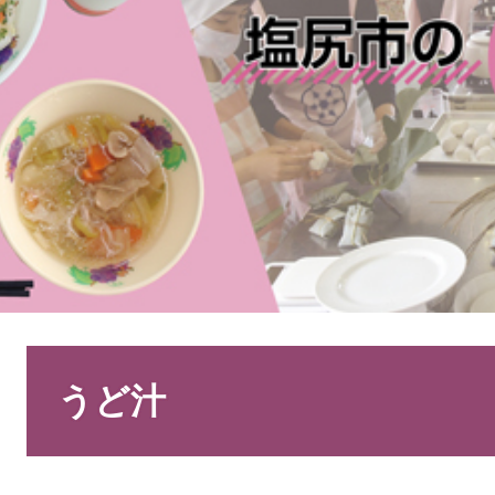
本
文
うど汁