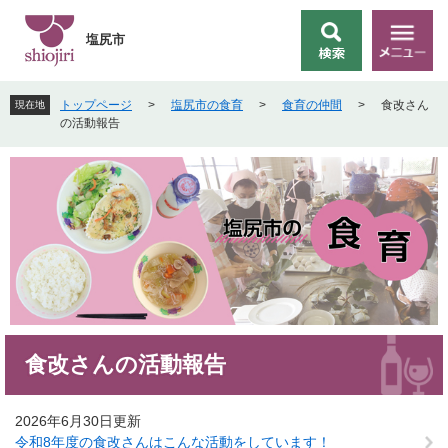
ペ
メ
ー
ニ
塩尻市
検
メ
ジ
ュ
索
ニ
の
ー
ュ
先
を
トップページ
>
塩尻市の食育
>
食育の仲間
>
食改さん
現在地
ー
頭
飛
の活動報告
で
ば
す
し
。
て
本
文
へ
本
食改さんの活動報告
文
2026年6月30日更新
令和8年度の食改さんはこんな活動をしています！