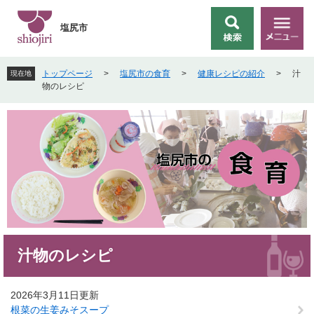
ペ
メ
ー
ニ
塩尻市
検
メ
ジ
ュ
索
ニ
の
ー
ュ
先
を
トップページ
>
塩尻市の食育
>
健康レシピの紹介
>
汁
現在地
ー
頭
飛
物のレシピ
で
ば
す
し
。
て
本
文
へ
本
汁物のレシピ
文
2026年3月11日更新
根菜の生姜みそスープ