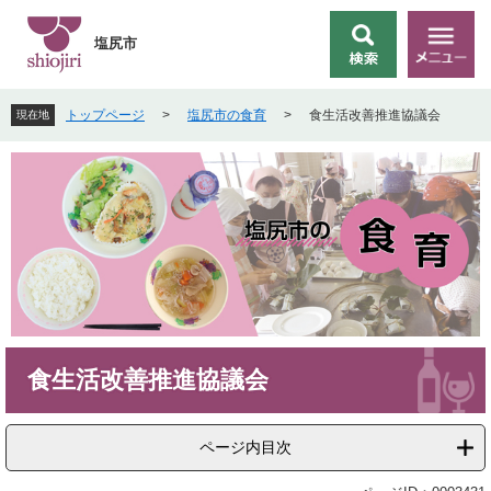
ペ
メ
ー
ニ
塩尻市
検
メ
ジ
ュ
索
ニ
の
ー
ュ
先
を
トップページ
>
塩尻市の食育
>
食生活改善推進協議会
現在地
ー
頭
飛
で
ば
す
し
。
て
本
文
へ
本
食生活改善推進協議会
文
ページ内目次