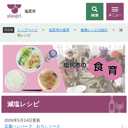
ペ
メ
ー
ニ
塩尻市
検
メ
ジ
ュ
索
ニ
の
ー
ュ
先
を
トップページ
>
塩尻市の食育
>
健康レシピの紹介
>
減
現在地
ー
頭
飛
塩レシピ
で
ば
す
し
。
て
本
文
へ
本
減塩レシピ
文
2026年5月14日更新
豆腐ハンバーグ おろしソース