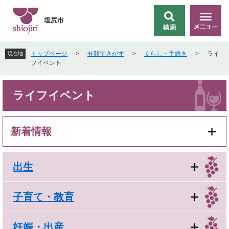
ペ
メ
ー
ニ
塩尻市
検
メ
ジ
ュ
索
ニ
の
ー
ュ
先
を
トップページ
>
分類でさがす
>
くらし・手続き
>
ライ
現在地
ー
頭
飛
フイベント
で
ば
す
し
本
。
て
ライフイベント
文
本
文
へ
新着情報
出生
子育て・教育
妊娠・出産