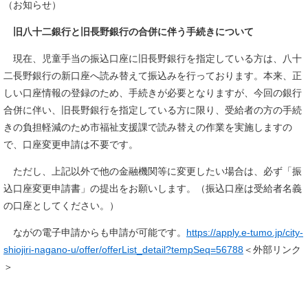
（お知らせ）
旧八十二銀行と旧長野銀行の合併に伴う手続きについて
現在、児童手当の振込口座に旧長野銀行を指定している方は、八十
二長野銀行の新口座へ読み替えて振込みを行っております。本来、正
しい口座情報の登録のため、手続きが必要となりますが、今回の銀行
合併に伴い、旧長野銀行を指定している方に限り、受給者の方の手続
きの負担軽減のため市福祉支援課で読み替えの作業を実施しますの
で、口座変更申請は不要です。
ただし、上記以外で他の金融機関等に変更したい場合は、必ず「振
込口座変更申請書」の提出をお願いします。（振込口座は受給者名義
の口座としてください。）
ながの電子申請からも申請が可能です。
https://apply.e-tumo.jp/city-
shiojiri-nagano-u/offer/offerList_detail?tempSeq=56788
＜外部リンク
＞