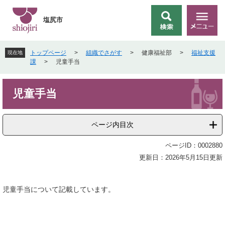
ペ
メ
ー
ニ
塩尻市
検
メ
ジ
ュ
索
ニ
の
ー
ュ
先
を
トップページ
>
組織でさがす
>
健康福祉部
>
福祉支援
現在地
ー
頭
飛
課
>
児童手当
で
ば
す
し
本
。
て
児童手当
文
本
文
へ
ページ内目次
ページID：0002880
更新日：2026年5月15日更新
児童手当について記載しています。