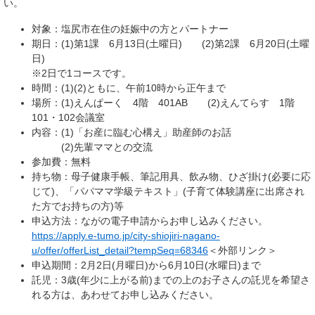
い。
対象：塩尻市在住の妊娠中の方とパートナー
期日：(1)第1課 6月13日(土曜日) (2)第2課 6月20日(土曜
日)
※2日で1コースです。
時間：(1)(2)ともに、午前10時から正午まで
場所：(1)えんぱーく 4階 401AB (2)えんてらす 1階
101・102会議室
内容：(1)「お産に臨む心構え」助産師のお話
(2)先輩ママとの交流
参加費：無料
持ち物：母子健康手帳、筆記用具、飲み物、ひざ掛け(必要に応
じて)、「パパママ学級テキスト」(子育て体験講座に出席され
た方でお持ちの方)等
申込方法：ながの電子申請からお申し込みください。
https://apply.e-tumo.jp/city-shiojiri-nagano-
u/offer/offerList_detail?tempSeq=68346
＜外部リンク＞
申込期間：2月2日(月曜日)から6月10日(水曜日)まで
託児：3歳(年少に上がる前)までの上のお子さんの託児を希望さ
れる方は、あわせてお申し込みください。