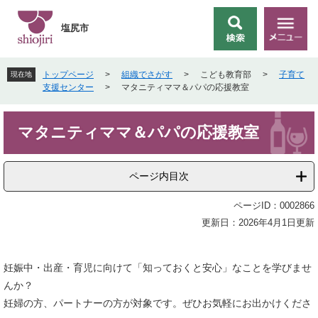
ペ
メ
ー
ニ
塩尻市
検
メ
ジ
ュ
索
ニ
の
ー
ュ
先
を
トップページ
>
組織でさがす
>
こども教育部
>
子育て
現在地
ー
頭
飛
支援センター
>
マタニティママ＆パパの応援教室
で
ば
す
し
本
。
て
マタニティママ＆パパの応援教室
文
本
文
へ
ページ内目次
ページID：0002866
更新日：2026年4月1日更新
妊娠中・出産・育児に向けて「知っておくと安心」なことを学びませ
んか？
妊婦の方、パートナーの方が対象です。ぜひお気軽にお出かけくださ