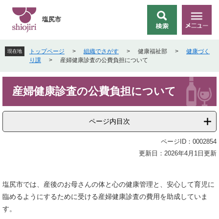
ペ
メ
ー
ニ
塩尻市
検
メ
ジ
ュ
索
ニ
の
ー
ュ
先
を
トップページ
>
組織でさがす
>
健康福祉部
>
健康づく
現在地
ー
頭
飛
り課
>
産婦健康診査の公費負担について
で
ば
す
し
本
。
て
産婦健康診査の公費負担について
文
本
文
へ
ページ内目次
ページID：0002854
更新日：2026年4月1日更新
塩尻市では、産後のお母さんの体と心の健康管理と、安心して育児に
臨めるようにするために受ける産婦健康診査の費用を助成していま
す。