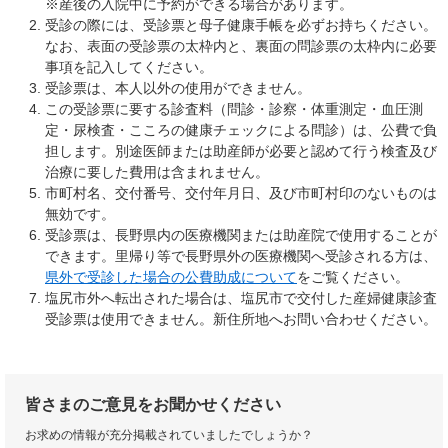
※産後の入院中に予約ができる場合があります。
受診の際には、受診票と母子健康手帳を必ずお持ちください。
なお、表面の受診票の太枠内と、裏面の問診票の太枠内に必要
事項を記入してください。
受診票は、本人以外の使用ができません。
この受診票に要する診査料（問診・診察・体重測定・血圧測
定・尿検査・こころの健康チェックによる問診）は、公費で負
担します。別途医師または助産師が必要と認めて行う検査及び
治療に要した費用は含まれません。
市町村名、交付番号、交付年月日、及び市町村印のないものは
無効です。
受診票は、長野県内の医療機関または助産院で使用することが
できます。里帰り等で長野県外の医療機関へ受診される方は、
県外で受診した場合の公費助成について
をご覧ください。
塩尻市外へ転出された場合は、塩尻市で交付した産婦健康診査
受診票は使用できません。新住所地へお問い合わせください。
皆さまのご意見をお聞かせください
お求めの情報が充分掲載されていましたでしょうか？