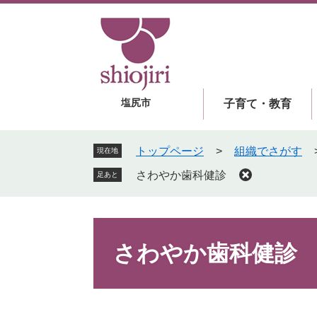
ペ
メ
ー
ニ
ジ
ュ
の
ー
先
を
頭
飛
塩尻市
子育て・教育
で
ば
す
し
。
て
トップページ
>
組織でさがす
現在地
本
さわやか歯科健診
足あと
文
へ
本
文
さわやか歯科健診