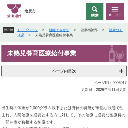
ペ
メ
ー
ニ
塩尻市
検
メ
ジ
ュ
索
ニ
の
ー
ュ
先
を
トップページ
>
組織でさがす
>
健康福祉部
>
健康づく
現在地
ー
頭
飛
り課
>
未熟児養育医療給付事業
で
ば
す
し
本
。
て
未熟児養育医療給付事業
文
本
文
へ
ページ内目次
ページID：0003017
更新日：2026年4月1日更新
出生時の体重が2,000グラム以下または身体の発達が未熟な状態で生
まれ、入院治療を必要とする方に対して、その治療に必要な医療費の
一部を市が負担する制度です。