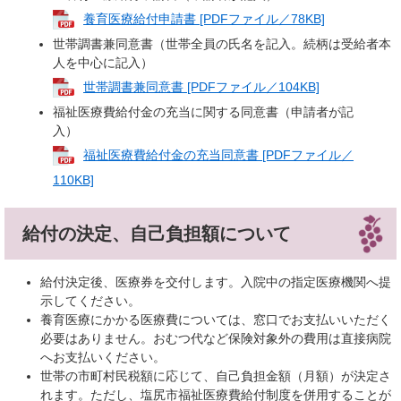
養育医療給付申請書 [PDFファイル／78KB]
世帯調書兼同意書（世帯全員の氏名を記入。続柄は受給者本
人を中心に記入）
世帯調書兼同意書 [PDFファイル／104KB]
福祉医療費給付金の充当に関する同意書（申請者が記
入）
福祉医療費給付金の充当同意書 [PDFファイル／
110KB]
給付の決定、自己負担額について
給付決定後、医療券を交付します。入院中の指定医療機関へ提
示してください。
養育医療にかかる医療費については、窓口でお支払いいただく
必要はありません。おむつ代など保険対象外の費用は直接病院
へお支払いください。
世帯の市町村民税額に応じて、自己負担金額（月額）が決定さ
れます。ただし、塩尻市福祉医療費給付制度を併用することが