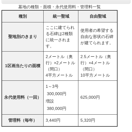
墓地の種類・面積・永代使用料・管理料一覧
種別
統一聖域
自由聖域
ここに建てられ
使用者の希望する
る石碑は2種類
聖地別のきまり
自由な形状の石碑
に統一されま
が建てられます。
す。
2メートル（奥
2.5メートル（奥
行）×2メートル
行）×4メートル
1区画当たりの面積
（間口）
（間口）
4平方メートル
10平方メートル
1～3号
300,000円
永代使用料（一回）
625,000円
増設
380,000円
管理料（毎年）
3,440円
5,320円