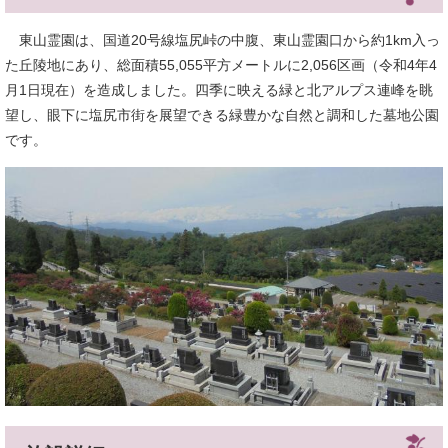
東山霊園は、国道20号線塩尻峠の中腹、東山霊園口から約1km入っ
た丘陵地にあり、総面積55,055平方メートルに2,056区画（令和4年4
月1日現在）を造成しました。四季に映える緑と北アルプス連峰を眺
望し、眼下に塩尻市街を展望できる緑豊かな自然と調和した墓地公園
です。