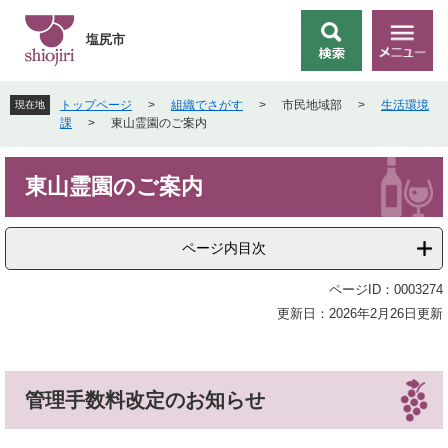
ペ
メ
ー
ニ
塩尻市
検
メ
ジ
ュ
索
ニ
の
ー
ュ
先
を
トップページ
>
組織でさがす
>
市民地域部
>
生活環境
現在地
ー
頭
飛
課
>
東山霊園のご案内
で
ば
す
し
本
。
て
東山霊園のご案内
文
本
文
へ
ページ内目次
ページID：0003274
更新日：2026年2月26日更新
管理手数料改定のお知らせ