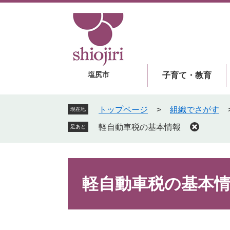
ペ
メ
ー
ニ
ジ
ュ
の
ー
先
を
頭
飛
塩尻市
子育て・教育
で
ば
す
し
。
て
トップページ
>
組織でさがす
現在地
本
軽自動車税の基本情報
足あと
文
へ
本
文
軽自動車税の基本