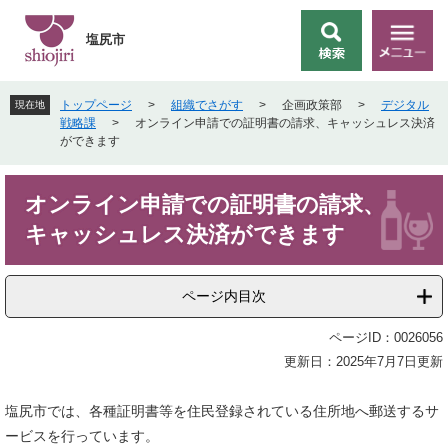
ペ
メ
ー
ニ
塩尻市
検
メ
ジ
ュ
索
ニ
の
ー
ュ
先
を
トップページ
>
組織でさがす
>
企画政策部
>
デジタル
現在地
ー
頭
飛
戦略課
>
オンライン申請での証明書の請求、キャッシュレス決済
で
ば
ができます
す
し
。
て
本
本
オンライン申請での証明書の請求、
文
文
キャッシュレス決済ができます
へ
ページ内目次
ページID：0026056
更新日：2025年7月7日更新
塩尻市では、各種証明書等を住民登録されている住所地へ郵送するサ
ービスを行っています。