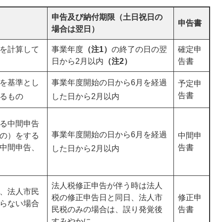
申告及び納付期限（土日祝日の
申告書
場合は翌日）
を計算して
事業年度
（注1）
の終了の日の翌
確定申
日から2月以内
（注2）
告書
を基準とし
事業年度開始の日から6月を経過
予定申
告書
るもの
した日から2月以内
る中間申告
事業年度開始の日から6月を経過
の）をする
中間申
中間申告、
告書
した日から2月以内
法人税修正申告が伴う時は法人
、法人市民
税の修正申告日と同日、法人市
修正申
らない場合
民税のみの場合は、誤り発覚後
告書
すみやかに