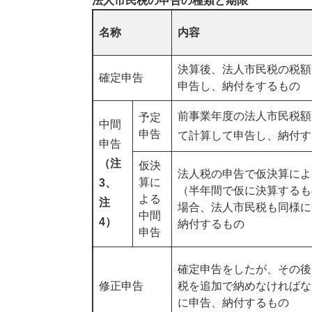
法人市民税の申告の種類と期限
名称
内容
決算後、法人市民税の税額
確定申告
申告し、納付をするもの
前事業年度の法人市民税額
予定
中間
申告
て計算して申告し、納付す
申告
（注
仮決
法人税の申告で仮決算によ
算に
3、
（半年間で仮に決算するも
よる
注
場合、法人市民税も同様に
中間
4）
納付するもの
申告
確定申告をしたが、その後
修正申告
税を追加で納めなければな
に申告、納付するもの