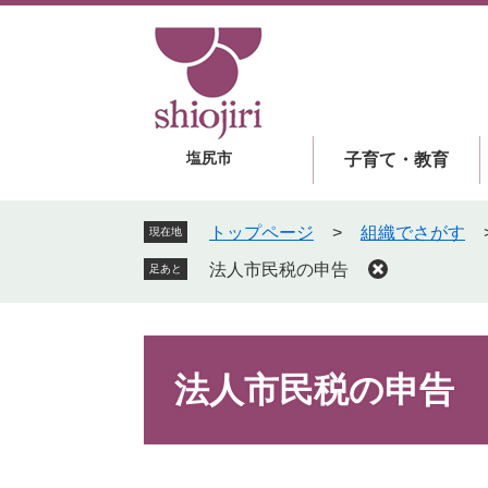
ペ
メ
ー
ニ
ジ
ュ
の
ー
先
を
頭
飛
塩尻市
子育て・教育
で
ば
す
し
。
て
トップページ
>
組織でさがす
現在地
本
法人市民税の申告
足あと
文
へ
本
文
法人市民税の申告