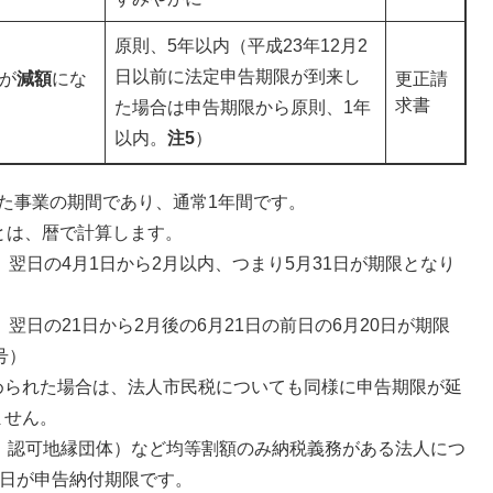
原則、5年以内（平成23年12月2
日以前に法定申告期限が到来し
が
減額
にな
更正請
求書
た場合は申告期限から原則、1年
以内。
注
5
）
た事業の期間であり、通常1年間です。
とは、暦で計算します。
、翌日の4月1日から2月以内、つまり5月31日が期限となり
翌日の21日から2月後の6月21日の前日の6月20日が期限
号）
められた場合は、法人市民税についても同様に申告期限が延
ません。
、認可地縁団体）など均等割額のみ納税義務がある法人につ
0日が申告納付期限です。