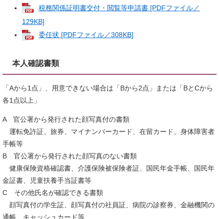
税務関係証明書交付・閲覧等申請書 [PDFファイル／
129KB]
委任状 [PDFファイル／308KB]
本人確認書類
「Aから1点」、用意できない場合は「Bから2点」または「BとCから
各1点以上」
A 官公署から発行された顔写真付の書類
運転免許証、旅券、マイナンバーカード、在留カード、身体障害者
手帳等
B 官公署から発行された顔写真のない書類
健康保険資格確認書、介護保険被保険者証、国民年金手帳、国民年
金証書、児童扶養手当証書等
C その他氏名が確認できる書類
顔写真付の学生証、顔写真付の社員証、病院の診察券、金融機関の
通帳、キャッシュカード等