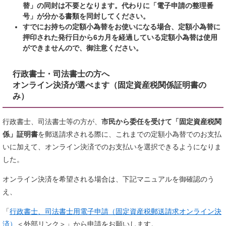
替」の同封は不要となります。代わりに「電子申請の整理番
号」が分かる書類を同封してください。
すでにお持ちの定額小為替をお使いになる場合、定額小為替に
押印された発行日から6カ月を経過している定額小為替は使用
ができませんので、御注意ください。
​行政書士・司法書士の方へ
オンライン決済が選べます（固定資産税関係証明書の
み）
​行政書士、司法書士等の方が、
市民から委任を受けて「固定資産税関
係」証明書
を郵送請求される際に、これまでの定額小為替でのお支払
いに加えて、オンライン決済でのお支払いを選択できるようになりま
した。
オンライン決済を希望される場合は、下記マニュアルを御確認のう
え、
「
行政書士、司法書士用電子申請（固定資産税郵送請求オンライン決
済）
＜外部リンク＞
」から申請をお願いします。