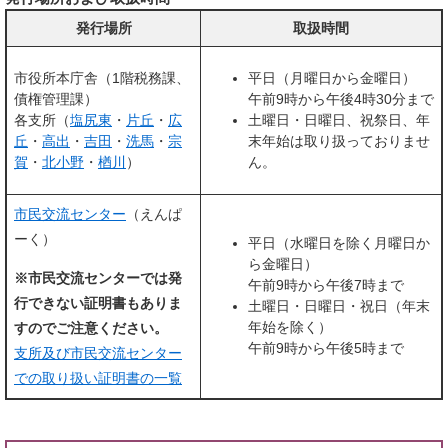
発行場所
取扱時間
市役所本庁舎（1階税務課、
平日（月曜日から金曜日）
債権管理課）
午前9時から午後4時30分まで
各支所（
塩尻東
・
片丘
・
広
土曜日・日曜日、祝祭日、年
丘
・
高出
・
吉田
・
洗馬
・
宗
末年始は取り扱っておりませ
賀
・​​
北小野
・​
楢川
）
ん。
市民交流センター
（えんぱ
ーく）
平日（水曜日を除く月曜日か
ら金曜日）
※市民交流センターでは発
午前9時から午後7時まで
行できない証明書もありま
土曜日・日曜日・祝日（年末
年始を除く）
すのでご注意ください。
午前9時から午後5時まで
支所及び市民交流センター
での取り扱い証明書の一覧