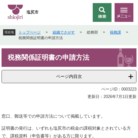
ペ
メ
ー
ニ
塩尻市
検
メ
ジ
ュ
索
ニ
の
ー
ュ
先
を
トップページ
>
組織でさがす
>
総務部
>
税務課
>
現在地
ー
頭
飛
税務関係証明書の申請方法
で
ば
す
し
本
。
て
税務関係証明書の申請方法
文
本
文
へ
ページ内目次
ページID：0003223
更新日：2026年7月1日更新
窓口、郵送等での申請方法について掲載しています。
証明書の発行は、いずれも塩尻市の税金の課税対象とされている方
で、課税資料（申告書等）がある方に限ります。