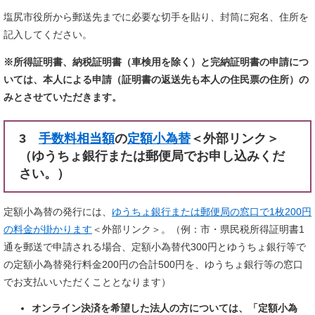
塩尻市役所から郵送先までに必要な切手を貼り、封筒に宛名、住所を
記入してください。
※所得証明書、納税証明書（車検用を除く）と完納証明書の申請につ
いては、本人による申請（証明書の返送先も本人の住民票の住所）の
みとさせていただきます。
3
手数料相当額
の
定額小為替
＜外部リンク＞
（ゆうちょ銀行または郵便局でお申し込みくだ
さい。）
定額小為替の発行には、
ゆうちょ銀行または郵便局の窓口で1枚200円
の料金が掛かります
＜外部リンク＞
。（例：市・県民税所得証明書1
通を郵送で申請される場合、定額小為替代300円とゆうちょ銀行等で
の定額小為替発行料金200円の合計500円を、ゆうちょ銀行等の窓口
でお支払いいただくこととなります）
オンライン決済を希望した法人の方については、「定額小為