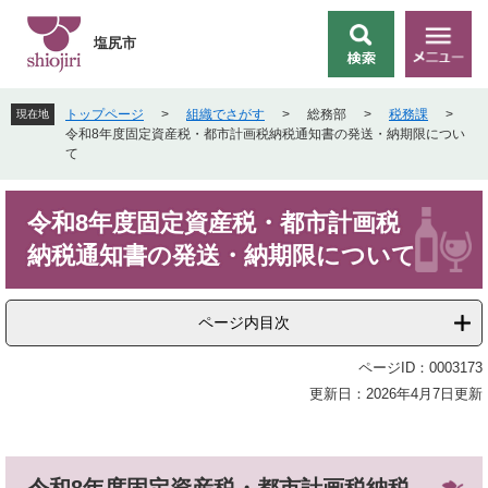
ペ
メ
ー
ニ
塩尻市
検
メ
ジ
ュ
索
ニ
の
ー
ュ
先
を
トップページ
>
組織でさがす
>
総務部
>
税務課
>
現在地
ー
頭
飛
令和8年度固定資産税・都市計画税納税通知書の発送・納期限につい
で
ば
て
す
し
。
て
本
本
令和8年度固定資産税・都市計画税
文
文
納税通知書の発送・納期限について
へ
ページ内目次
ページID：0003173
更新日：2026年4月7日更新