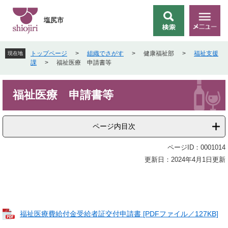
ペ
メ
ー
ニ
塩尻市
検
メ
ジ
ュ
索
ニ
の
ー
ュ
先
を
トップページ
>
組織でさがす
>
健康福祉部
>
福祉支援
現在地
ー
頭
飛
課
>
福祉医療 申請書等
で
ば
す
し
本
。
て
福祉医療 申請書等
文
本
文
へ
ページ内目次
ページID：0001014
更新日：2024年4月1日更新
福祉医療費給付金受給者証交付申請書 [PDFファイル／127KB]