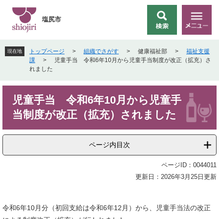
ペ
メ
ー
ニ
塩尻市
検
メ
ジ
ュ
索
ニ
の
ー
ュ
先
を
トップページ
>
組織でさがす
>
健康福祉部
>
福祉支援
現在地
ー
頭
飛
課
>
児童手当 令和6年10月から児童手当制度が改正（拡充）さ
で
ば
れました
す
し
。
て
本
本
児童手当 令和6年10月から児童手
文
文
当制度が改正（拡充）されました
へ
ページ内目次
ページID：0044011
更新日：2026年3月25日更新
​令和6年10月分（初回支給は令和6年12月）から、児童手当法の改正