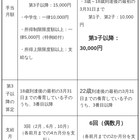
・3歳～18歳到達後の最初の
第3子以降：15,000円
手当
3月31日まで
月額
第1子、第2子：10,000
・中学生：一律10,000円
円
・所得制限限度額以上：一
律5,000円（特例給付）
第3子以降：
30,000円
・所得上限限度額以上：支
給なし
第3
22歳
18歳到達後の最初の3月31
到達後の最初の3月31
子以
日までの養育している子の
日までの養育している子の
降の
うち、3番目以降
うち、3番目以降
算定
6回（偶数月）
3回（2月，6月，10月）
支給
（各前月までの4カ月分を支
月
（各前月までの2か月分を支
払）