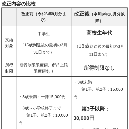
改正内容の比較
改正後
改正前（令和6年9月分ま
（令和6年10月分以
で）
降）
高校生年代
中学生
支給
（15歳到達後の最初の3月
18歳
対象
（
到達後の最初の3月
31日まで）
31日まで）
所得
所得制限限度額、所得上限
所得制限なし
制限
限度額あり
・3歳未満
第1子、第2子：15,000
円
・3歳未満：一律15,000円
・3歳～小学校終了まで
第3子以降：
第1子、第2子：10,000
30,000円
円