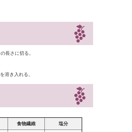
チの長さに切る。
を溶き入れる。
食物繊維
塩分