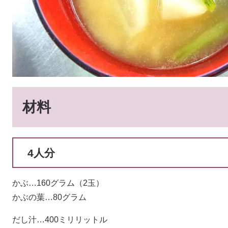
材料
4人分
かぶ…160グラム（2玉）
かぶの葉…80グラム
だし汁…400ミリリットル