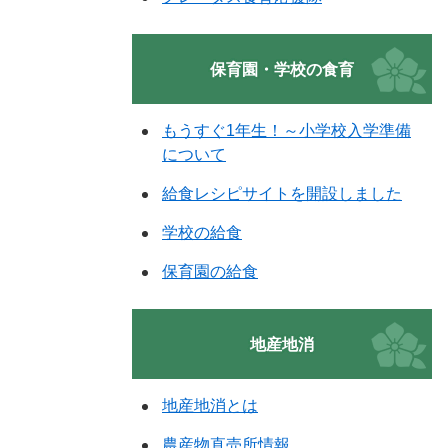
保育園・学校の食育
もうすぐ1年生！～小学校入学準備
について
給食レシピサイトを開設しました
学校の給食
保育園の給食
地産地消
地産地消とは
農産物直売所情報