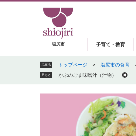
ペ
メ
ー
ニ
ジ
ュ
の
ー
先
を
頭
飛
塩尻市
子育て・教育
で
ば
す
し
。
て
トップページ
>
塩尻市の食育
現在地
本
かぶのごま味噌汁（汁物）
足あと
文
へ