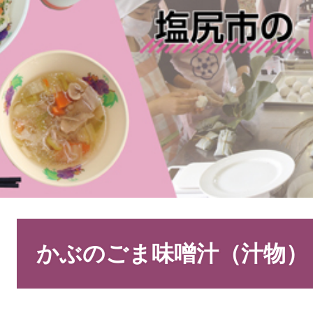
本
文
かぶのごま味噌汁（汁物）