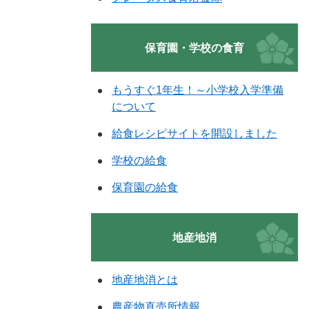
保育園・学校の食育
もうすぐ1年生！～小学校入学準備
について
給食レシピサイトを開設しました
学校の給食
保育園の給食
地産地消
地産地消とは
農産物直売所情報