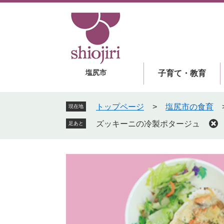
ペ
メ
ー
ニ
ジ
ュ
の
ー
先
を
頭
飛
塩尻市
子育て・教育
で
ば
す
し
。
て
トップページ
>
塩尻市の食育
現在地
本
ズッキーニの冷製ポタージュ
足あと
文
へ