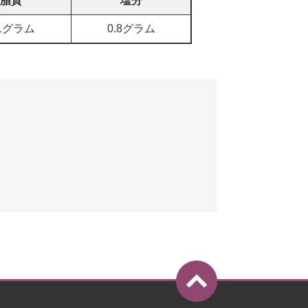
脂質
塩分
.1グラム
0.8グラム