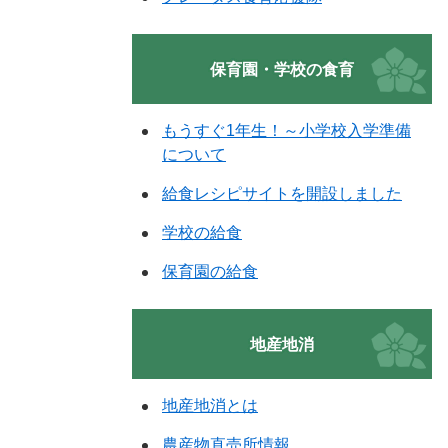
保育園・学校の食育
もうすぐ1年生！～小学校入学準備
について
給食レシピサイトを開設しました
学校の給食
保育園の給食
地産地消
地産地消とは
農産物直売所情報