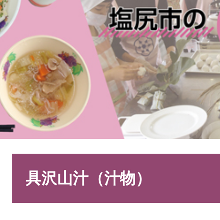
本
文
具沢山汁（汁物）