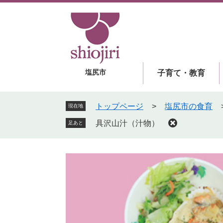
ペ
メ
ー
ニ
ジ
ュ
の
ー
先
を
頭
飛
塩尻市
子育て・教育
で
ば
す
し
。
て
トップページ
>
塩尻市の食育
現在地
本
具沢山汁（汁物）
足あと
文
へ