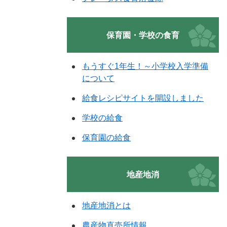
保育園・学校の食育
もうすぐ1年生！～小学校入学準備
について
給食レシピサイトを開設しました
学校の給食
保育園の給食
地産地消
地産地消とは
農産物直売所情報