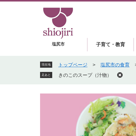
ペ
メ
ー
ニ
ジ
ュ
の
ー
先
を
頭
飛
塩尻市
子育て・教育
で
ば
す
し
。
て
トップページ
>
塩尻市の食育
現在地
本
きのこのスープ（汁物）
足あと
文
へ