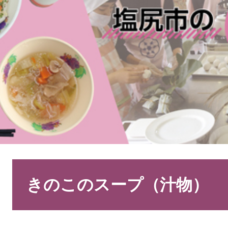
本
文
きのこのスープ（汁物）