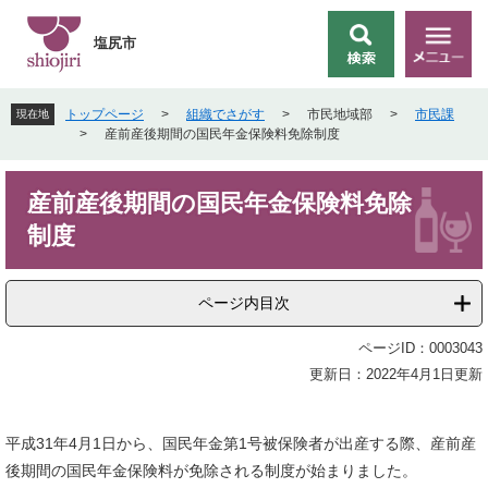
ペ
メ
ー
ニ
塩尻市
検
メ
ジ
ュ
索
ニ
の
ー
ュ
先
を
トップページ
>
組織でさがす
>
市民地域部
>
市民課
現在地
ー
頭
飛
>
産前産後期間の国民年金保険料免除制度
で
ば
す
し
本
。
て
産前産後期間の国民年金保険料免除
文
本
制度
文
へ
ページ内目次
ページID：0003043
更新日：2022年4月1日更新
平成31年4月1日から、国民年金第1号被保険者が出産する際、産前産
後期間の国民年金保険料が免除される制度が始まりました。