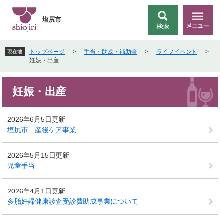
ペ
メ
ー
ニ
塩尻市
検
メ
ジ
ュ
索
ニ
の
ー
ュ
先
を
トップページ
>
手当・助成・補助金
>
ライフイベント
>
現在地
ー
頭
飛
妊娠・出産
で
ば
す
し
本
。
て
妊娠・出産
文
本
文
へ
2026年6月5日更新
塩尻市 産後ケア事業
2026年5月15日更新
児童手当
2026年4月1日更新
多胎妊婦健康診査受診費助成事業について