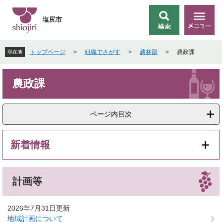
ペ
メ
ー
ニ
塩尻市
検
メ
ジ
ュ
索
ニ
の
ー
ュ
先
を
トップページ
>
組織でさがす
>
農林部
>
農政課
現在地
ー
頭
飛
で
ば
本
す
し
農政課
文
。
て
本
文
ページ内目次
へ
新着情報
計画等
2026年7月31日更新
地域計画について