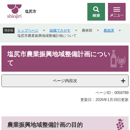
ペ
メ
ー
ニ
塩尻市
検
メ
ジ
ュ
索
ニ
の
ー
ュ
先
を
トップページ
>
組織でさがす
>
農林部
>
農政課
>
現在地
ー
頭
飛
塩尻市農業振興地域整備計画について
で
ば
す
し
本
。
て
塩尻市農業振興地域整備計画につい
文
本
て
文
へ
ページ内目次
ページID：0059789
更新日：2026年1月19日更新
農業振興地域整備計画の目的