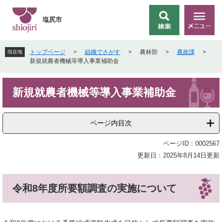
ペ
メ
ー
ニ
塩尻市
検
メ
ジ
ュ
索
ニ
の
ー
ュ
先
を
トップページ
>
組織でさがす
>
農林部
>
農政課
>
現在地
ー
頭
飛
新規就農者機械等導入事業補助金
で
ば
す
し
本
。
て
新規就農者機械等導入事業補助金
文
本
文
へ
ページ内目次
ページID：0002567
更新日：2025年8月14日更新
令和8年度所要額調査の実施について