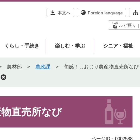
本文へ
Foreign language
ルビ振り
くらし・手続き
楽しむ・学ぶ
シニア・福祉
>
農林部
>
農政課
>
旬感！しおじり農産物直売所なび
産物直売所なび
ページID：0002588