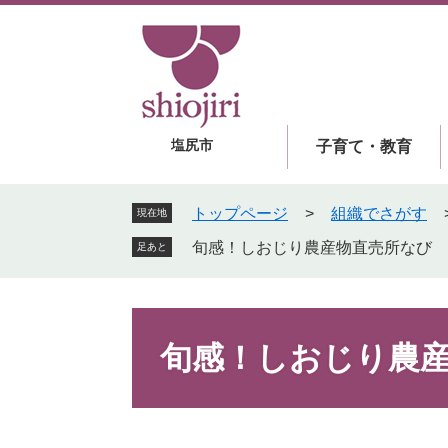
ペ
メ
ー
ニ
ジ
ュ
の
ー
先
を
頭
飛
塩尻市
子育て・教育
で
ば
す
し
。
て
トップページ
>
組織でさがす
現在地
本
旬感！しおじり農産物直売所なび
足あと
文
へ
本
文
旬感！しおじり農