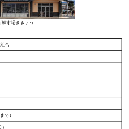
新鮮市場ききょう
同組合
時まで）
日）