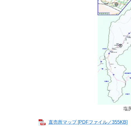
塩
直売所マップ [PDFファイル／355KB]