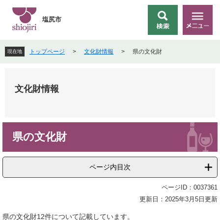
ペ
メ
ー
ニ
塩尻市
検
メ
ジ
ュ
索
ニ
の
ー
ュ
先
を
トップページ
>
文化財情報
>
県の文化財
現在地
ー
頭
飛
で
ば
す
し
。
て
文化財情報
本
文
へ
本
県の文化財
文
ページ内目次
ページID：0037361
更新日：2025年3月5日更新
県の文化財12件について記載しています。