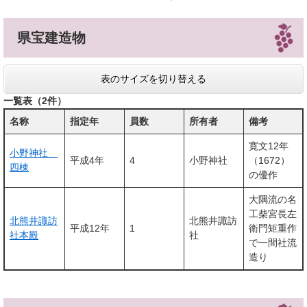
県宝建造物
表のサイズを切り替える
一覧表（2件）
名称
指定年
員数
所有者
備考
寛文12年
小野神社
平成4年
4
小野神社
（1672）
四棟
の優作
大隅流の名
工柴宮長左
北熊井諏訪
北熊井諏訪
平成12年
1
衛門矩重作
社本殿
社
で一間社流
造り