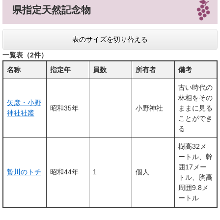
県指定天然記念物
表のサイズを切り替える
一覧表（2件）
名称
指定年
員数
所有者
備考
古い時代の
林相をその
矢彦・小野
昭和35年
小野神社
ままに見る
神社社叢
ことができ
る
樹高32メ
ートル、幹
囲17メー
贄川のトチ
昭和44年
1
個人
トル、胸高
周囲9.8メ
ートル