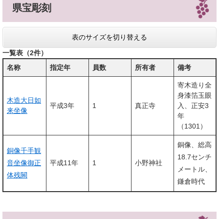
県宝彫刻
表のサイズを切り替える
一覧表（2件）
名称
指定年
員数
所有者
備考
寄木造り全
身漆箔玉眼
木造大日如
平成3年
1
真正寺
入、正安3
来坐像
年
（1301）
銅像、総高
銅像千手観
18.7センチ
音坐像御正
平成11年
1
小野神社
メートル、
体残闕
鎌倉時代