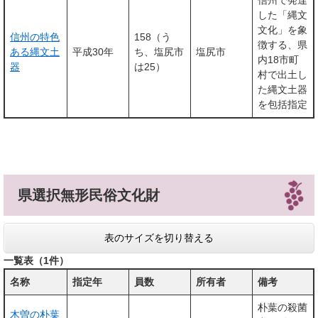
信州で発達
した「縄文
文化」を象
信州の特色
158（う
徴する、県
ある縄文土
平成30年
ち、塩尻市
塩尻市
内18市町
器
は25）
村で出土し
た縄文土器
を包括指定
県選択無形民俗文化財
表のサイズを切り替える
一覧表（1件）
名称
指定年
員数
所有者
備考
朴葉の殺菌
木曽の朴葉