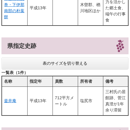
力を活かし
巻・下伊那
木曽郡、楢
平成13年
た郷土食、
南部の朴葉
川地区ほか
端午の行事
餅
食
県指定史跡
表のサイズを切り替える
一覧表（1件）
名称
指定年
員数
所有者
備考
三村氏の居
712平方メ
館跡、菅江
釜井庵
平成13年
塩尻市
ートル
真澄が1年
余り滞留