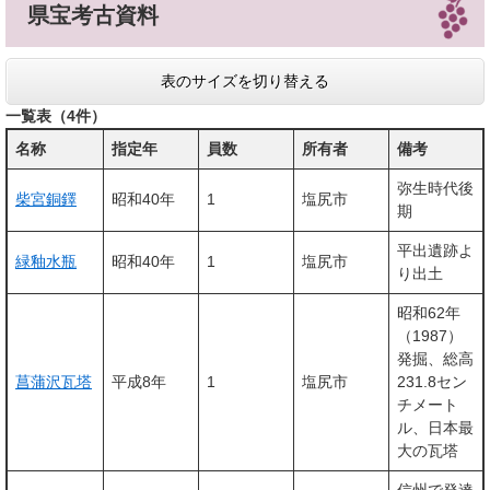
県宝考古資料
表のサイズを切り替える
一覧表（4件）
名称
指定年
員数
所有者
備考
弥生時代後
柴宮銅鐸
昭和40年
1
塩尻市
期
平出遺跡よ
緑釉水瓶
昭和40年
1
塩尻市
り出土
昭和62年
（1987）
発掘、総高
菖蒲沢瓦塔
平成8年
1
塩尻市
231.8セン
チメート
ル、日本最
大の瓦塔