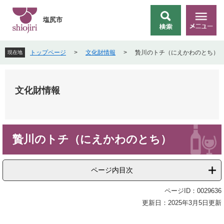
ペ
メ
ー
ニ
塩尻市
検
メ
ジ
ュ
索
ニ
の
ー
ュ
先
を
トップページ
>
文化財情報
>
贄川のトチ（にえかわのとち）
現在地
ー
頭
飛
で
ば
す
し
。
て
文化財情報
本
文
へ
本
贄川のトチ（にえかわのとち）
文
ページ内目次
ページID：0029636
更新日：2025年3月5日更新