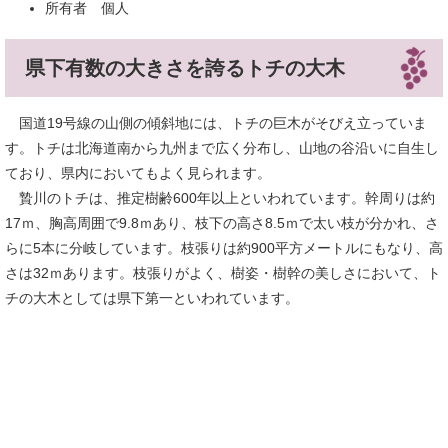
所有者 個人
県下有数の大きさを誇るトチの大木
国道19号線の山側の傾斜地には、トチの巨木がそびえ立っていま
す。トチは北海道南から九州まで広く分布し、山地の谷沿いに自生し
ており、県内においてもよく見られます。
贄川のトチは、推定樹齢600年以上といわれています。幹周りは約
17ｍ、胸高周囲で9.8ｍあり、枝下の高さ8.5ｍで太い枝が分かれ、さ
らに5本に分岐しています。枝張りは約900平方メートルにもなり、高
さは32ｍあります。枝張りがよく、樹姿・樹幹の美しさにおいて、ト
チの大木としては県下第一といわれています。