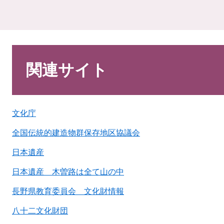
本
文
関連サイト
文化庁
全国伝統的建造物群保存地区協議会
日本遺産
日本遺産 木曽路は全て山の中
長野県教育委員会 文化財情報
八十二文化財団