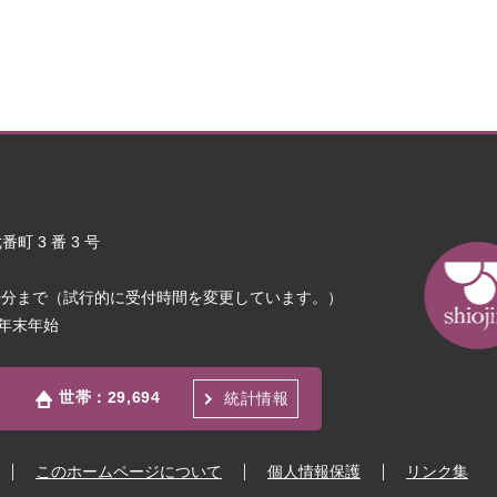
町 3 番 3 号
30分まで（試行的に受付時間を変更しています。）
年末年始
世帯：
29,694
統計情報
このホームページについて
個人情報保護
リンク集