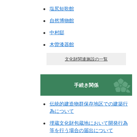
塩尻短歌館
自然博物館
中村邸
木曽漆器館
文化財関連施設の一覧
手続き関係
伝統的建造物群保存地区での建築行
為について
埋蔵文化財包蔵地において開発行為
等を行う場合の届出について