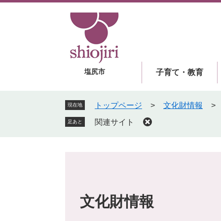
ペ
メ
ー
ニ
ジ
ュ
の
ー
先
を
頭
飛
塩尻市
子育て・教育
で
ば
す
し
。
て
トップページ
>
文化財情報
>
現在地
本
関連サイト
足あと
文
へ
文化財情報