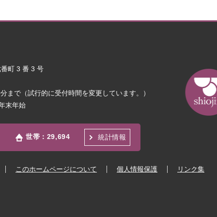
町 3 番 3 号
30分まで（試行的に受付時間を変更しています。）
年末年始
世帯：
29,694
統計情報
このホームページについて
個人情報保護
リンク集