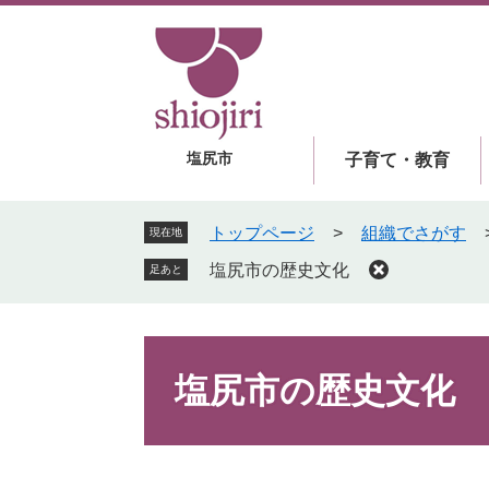
ペ
メ
ー
ニ
ジ
ュ
の
ー
先
を
頭
飛
塩尻市
子育て・教育
で
ば
す
し
。
て
トップページ
>
組織でさがす
現在地
本
塩尻市の歴史文化
足あと
文
へ
本
文
塩尻市の歴史文化