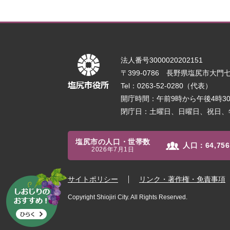
法人番号3000020202151
〒399-0786 長野県塩尻市大門七番
Tel：0263-52-0280（代表）
開庁時間：午前9時から午後4時
閉庁日：土曜日、日曜日、祝日、
塩尻市の人口・世帯数
人口：
64,756
2026年7月1日
サイトポリシー
リンク・著作権・免責事項
Copyright Shiojiri City. All Rights Reserved.
し
お
じ