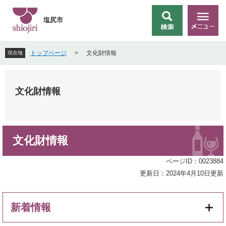
ペ
メ
ー
ニ
塩尻市
検
メ
ジ
ュ
索
ニ
の
ー
ュ
先
を
トップページ
>
文化財情報
現在地
ー
頭
飛
で
ば
す
し
。
て
文化財情報
本
文
へ
本
文化財情報
文
ページID：0023884
更新日：2024年4月10日更新
新着情報