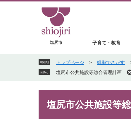
ペ
メ
ー
ニ
ジ
ュ
の
ー
先
を
頭
飛
塩尻市
子育て・教育
で
ば
す
し
。
て
トップページ
>
組織でさがす
現在地
本
塩尻市公共施設等総合管理計画
足あと
文
へ
本
文
塩尻市公共施設等総