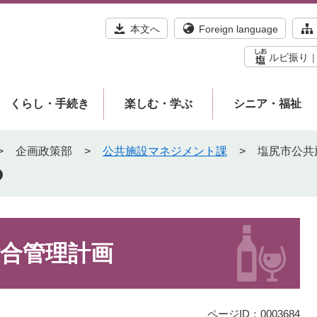
本文へ
Foreign language
ルビ振り
くらし・手続き
楽しむ・学ぶ
シニア・福祉
>
企画政策部
>
公共施設マネジメント課
>
塩尻市公共
合管理計画
ページID：0003684