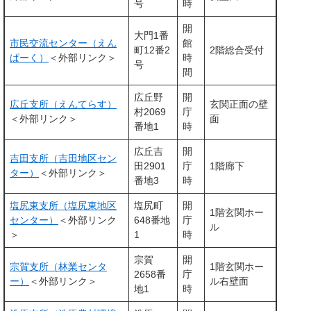
号
時
開
大門1番
市民交流センター（えん
館
町12番2
2階総合受付
ぱーく）
＜外部リンク＞
時
号
間
広丘野
開
広丘支所（えんてらす）
玄関正面の壁
村2069
庁
＜外部リンク＞
面
番地1
時
広丘吉
開
吉田支所（吉田地区セン
田2901
庁
1階廊下
ター）
＜外部リンク＞
番地3
時
塩尻東支所（塩尻東地区
塩尻町
開
1階玄関ホー
センター）
＜外部リンク
648番地
庁
ル
＞
1
時
宗賀
開
宗賀支所（林業センタ
1階玄関ホー
2658番
庁
ー）
＜外部リンク＞
ル右壁面
地1
時