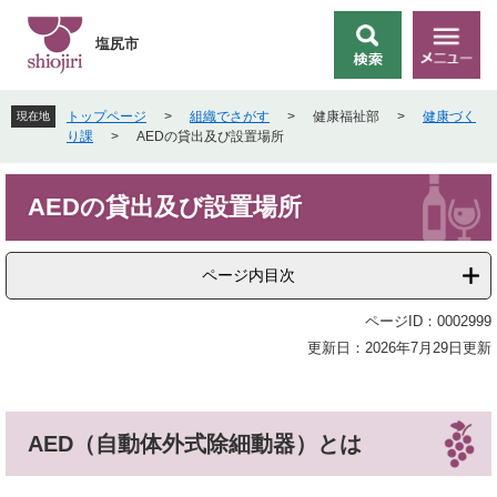
ペ
メ
ー
ニ
塩尻市
検
メ
ジ
ュ
索
ニ
の
ー
ュ
先
を
トップページ
>
組織でさがす
>
健康福祉部
>
健康づく
現在地
ー
頭
飛
り課
>
AEDの貸出及び設置場所
で
ば
す
し
本
。
て
AEDの貸出及び設置場所
文
本
文
へ
ページ内目次
ページID：0002999
更新日：2026年7月29日更新
AED（自動体外式除細動器）とは