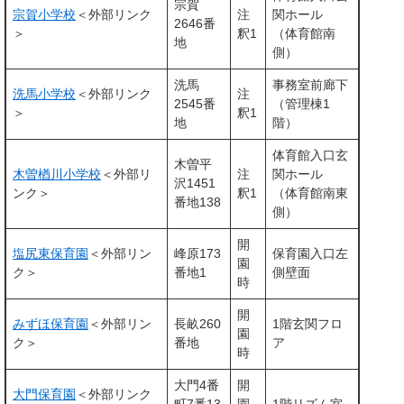
宗賀
宗賀小学校
＜外部リンク
注
関ホール
2646番
＞
釈1
（体育館南
地
側）
洗馬
事務室前廊下
洗馬小学校
＜外部リンク
注
2545番
（管理棟1
＞
釈1
地
階）
体育館入口玄
木曽平
木曽楢川小学校
＜外部リ
注
関ホール
沢1451
ンク＞
釈1
（体育館南東
番地138
側）
開
塩尻東保育園
＜外部リン
峰原173
保育園入口左
園
ク＞
番地1
側壁面
時
開
みずほ保育園
＜外部リン
長畝260
1階玄関フロ
園
ク＞
番地
ア
時
大門4番
開
大門保育園
＜外部リンク