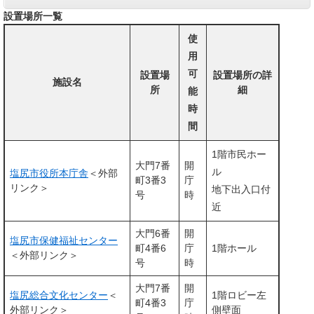
設置場所一覧
使
用
可
設置場
設置場所の詳
施設名
所
細
能
時
間
1階市民ホー
大門7番
開
ル
塩尻市役所本庁舎
＜外部
町3番3
庁
リンク＞
地下出入口付
号
時
近
大門6番
開
塩尻市保健福祉センター
町4番6
庁
1階ホール
＜外部リンク＞
号
時
大門7番
開
塩尻総合文化センター
＜
1階ロビー左
町4番3
庁
外部リンク＞
側壁面