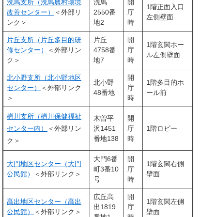
洗馬支所（洗馬農村環境
洗馬
開
1階正面入口
改善センター）
＜外部リ
2550番
庁
左側壁面
ンク＞
地2
時
片丘支所（片丘多目的研
片丘
開
1階玄関ホー
修センター）
＜外部リン
4758番
庁
ル左側壁面
ク＞
地7
時
北小野支所（北小野地区
開
北小野
1階多目的ホ
センター）
＜外部リンク
庁
48番地
ール前
＞
時
楢川支所（楢川保健福祉
木曽平
開
センター内）
＜外部リン
沢1451
庁
1階ロビー
番地138
時
ク＞
大門6番
開
大門地区センター（大門
1階玄関右側
町3番10
庁
公民館）
＜外部リンク＞
壁面
号
時
広丘高
開
高出地区センター（高出
1階玄関左側
出1819
庁
公民館）
＜外部リンク＞
壁面