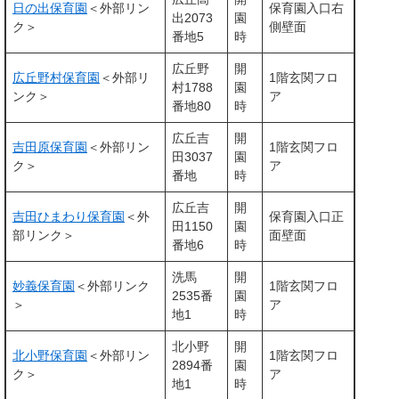
日の出保育園
＜外部リン
保育園入口右
出2073
園
ク＞
側壁面
番地5
時
広丘野
開
広丘野村保育園
＜外部リ
1階玄関フロ
村1788
園
ンク＞
ア
番地80
時
広丘吉
開
吉田原保育園
＜外部リン
1階玄関フロ
田3037
園
ク＞
ア
番地
時
広丘吉
開
吉田ひまわり保育園
＜外
保育園入口正
田1150
園
部リンク＞
面壁面
番地6
時
洗馬
開
妙義保育園
＜外部リンク
1階玄関フロ
2535番
園
＞
ア
地1
時
北小野
開
北小野保育園
＜外部リン
1階玄関フロ
2894番
園
ク＞
ア
地1
時