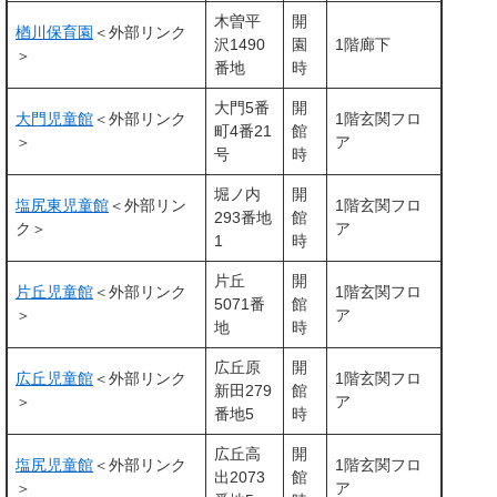
木曽平
開
楢川保育園
＜外部リンク
沢1490
園
1階廊下
＞
番地
時
大門5番
開
大門児童館
＜外部リンク
1階玄関フロ
町4番21
館
＞
ア
号
時
堀ノ内
開
塩尻東児童館
＜外部リン
1階玄関フロ
293番地
館
ク＞
ア
1
時
片丘
開
片丘児童館
＜外部リンク
1階玄関フロ
5071番
館
＞
ア
地
時
広丘原
開
広丘児童館
＜外部リンク
1階玄関フロ
新田279
館
＞
ア
番地5
時
広丘高
開
塩尻児童館
＜外部リンク
1階玄関フロ
出2073
館
＞
ア