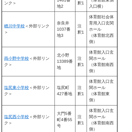
1461番
（体育館東側
ンク＞
釈1
地2
入口横）
体育館社会体
奈良井
育用入口玄関
楢川中学校
＜外部リンク
注
1037番
ホール
＞
釈1
地3
（体育館北西
側）
体育館入口玄
北小野
両小野中学校
＜外部リン
注
関ホール
13389番
ク＞
釈1
（体育館南西
地
側）
体育館入口玄
塩尻東小学校
＜外部リン
塩尻町
注
関ホール
ク＞
427番地
釈1
（体育館東
側）
体育館入口玄
大門5番
塩尻西小学校
＜外部リン
注
関ホール
町4番55
ク＞
釈1
（体育館南西
号
側）