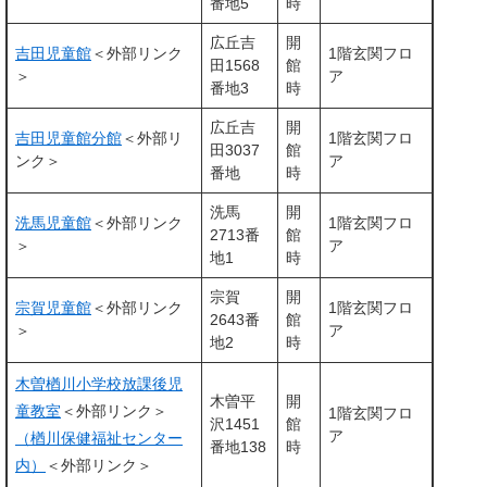
番地5
時
広丘吉
開
吉田児童館
＜外部リンク
1階玄関フロ
田1568
館
＞
ア
番地3
時
広丘吉
開
吉田児童館分館
＜外部リ
1階玄関フロ
田3037
館
ンク＞
ア
番地
時
洗馬
開
洗馬児童館
＜外部リンク
1階玄関フロ
2713番
館
＞
ア
地1
時
宗賀
開
宗賀児童館
＜外部リンク
1階玄関フロ
2643番
館
＞
ア
地2
時
木曽楢川小学校放課後児
木曽平
開
童教室
＜外部リンク＞
1階玄関フロ
沢1451
館
ア
（楢川保健福祉センター
番地138
時
内）
＜外部リンク＞