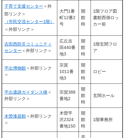
子育て支援センター
＜外
大門1番
開
1階フロア図
部リンク＞
町12番2
館
書館西側ロッ
（市民交流センター1階）
号
時
カー前
＜外部リンク＞
広丘吉
開
吉田西防災コミュニティ
1階玄関フロ
田440番
館
センター
＜外部リンク＞
ア
地3
時
宗賀
開
平出博物館
＜外部リンク
1011番
館
ロビー
＞
地3
時
開
平出遺跡ガイダンス棟
＜
宗賀388
館
玄関ホール
外部リンク＞
番地2
時
木曽平
開
木曽漆器館
＜外部リンク
沢2324
館
1階事務所
＞
番地150
時
斎