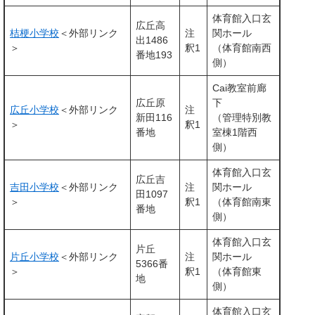
体育館入口玄
広丘高
桔梗小学校
＜外部リンク
注
関ホール
出1486
＞
釈1
（体育館南西
番地193
側）
Cai教室前廊
広丘原
下
広丘小学校
＜外部リンク
注
新田116
（管理特別教
＞
釈1
番地
室棟1階西
側）
体育館入口玄
広丘吉
吉田小学校
＜外部リンク
注
関ホール
田1097
＞
釈1
（体育館南東
番地
側）
体育館入口玄
片丘
片丘小学校
＜外部リンク
注
関ホール
5366番
＞
釈1
（体育館東
地
側）
体育館入口玄