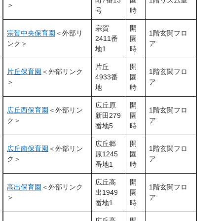
町7番13
園
1階リズム室
＞
号
時
宗賀
開
宗賀中央保育園
＜外部リ
1階玄関フロ
2411番
園
ンク＞
ア
地1
時
片丘
開
片丘保育園
＜外部リンク
1階玄関フロ
4933番
園
＞
ア
地
時
広丘原
開
広丘西保育園
＜外部リン
1階玄関フロ
新田279
園
ク＞
ア
番地5
時
広丘郷
開
広丘南保育園
＜外部リン
1階玄関フロ
原1245
園
ク＞
ア
番地1
時
広丘高
開
高出保育園
＜外部リンク
1階玄関フロ
出1949
園
＞
ア
番地1
時
広丘高
開