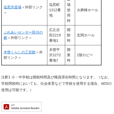
塩尻町
場
塩尻市斎場
＜外部リンク
1212番
使
火葬棟ホール
＞
地
用
時
広丘吉
開
ふれあいセンター田川の
田2219
館
玄関ホール
郷
＜外部リンク＞
番地1
時
木曽平
開
木曽くらしの工芸館
＜外
沢2272
業
1階ロビー
部リンク＞
番地7
時
注釈1 小・中学校は開校時間及び職員滞在時間となります。（なお、
学校閉校時においても、社会体育などで学校を使用する場合、AEDの
使用は可能です。）