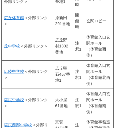
外部リンク＞
番地1
時
開
広丘体育館
＜外部リンク
原新田
館
玄関ロビー
＞
291番地
時
体育館入口玄
広丘野
注
関ホール
丘中学校
＜外部リンク＞
村1302
釈1
（体育館西
番地
側）
体育館入口玄
広丘堅
広陵中学校
＜外部リンク
注
関ホール
石457番
＞
釈1
（体育館北西
地1
側）
体育館入口玄
塩尻中学校
＜外部リンク
大小屋
注
関ホール
＞
61番地
釈1
（体育館南
側）
宗賀
体育館事務室
塩尻西部中学校
＜外部リ
注