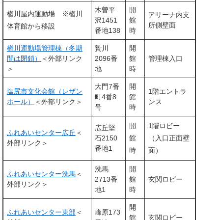
木曽平
開
楢川屋内運動場 ※楢川
アリーナ内支
沢1451
館
所側壁面
体育館から移設
番地138
時
楢川運動場管理棟（冬期
贄川
開
間は閉鎖）
＜外部リンク
2096番
館
管理棟入口
＞
地
時
大門7番
開
塩尻市文化会館（レザン
1階エントラ
町4番8
館
ホール）
＜外部リンク＞
ンス
号
時
開
1階ロビー
広丘堅
ふれあいセンター広丘
＜
石2150
館
（入口正面壁
外部リンク＞
番地1
時
面）
洗馬
開
ふれあいセンター洗馬
＜
2713番
館
玄関ロビー
外部リンク＞
地1
時
開
ふれあいセンター東部
＜
峰原173
館
玄関ロビー