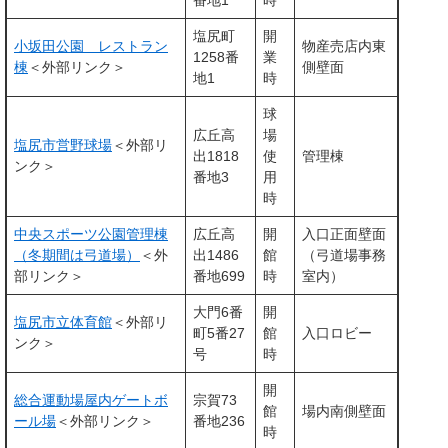
番地1
時
塩尻町
開
小坂田公園 レストラン
物産売店内東
1258番
業
棟
＜外部リンク＞
側壁面
地1
時
球
広丘高
場
塩尻市営野球場
＜外部リ
出1818
使
管理棟
ンク＞
番地3
用
時
中央スポーツ公園管理棟
広丘高
開
入口正面壁面
（冬期間は弓道場）
＜外
出1486
館
（弓道場事務
部リンク＞
番地699
時
室内）
大門6番
開
塩尻市立体育館
＜外部リ
町5番27
館
入口ロビー
ンク＞
号
時
開
総合運動場屋内ゲートボ
宗賀73
館
場内南側壁面
ール場
＜外部リンク＞
番地236
時