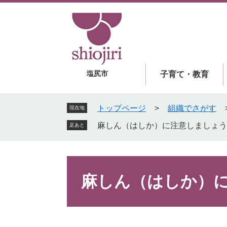
ペ
メ
ー
ニ
ジ
ュ
の
ー
先
を
頭
飛
塩尻市
子育て・教育
で
ば
す
し
。
て
トップページ
>
組織でさがす
現在地
本
麻しん（はしか）に注意しましょう
足あと
文
へ
本
文
麻しん（はしか）