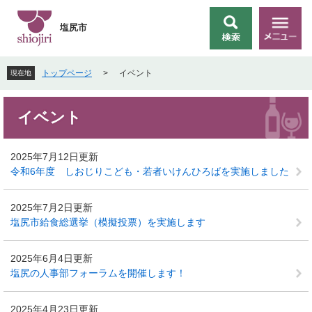
ペ
メ
ー
ニ
塩尻市
検
メ
ジ
ュ
索
ニ
の
ー
ュ
先
を
トップページ
>
イベント
現在地
ー
頭
飛
で
ば
本
す
し
イベント
文
。
て
本
文
2025年7月12日更新
へ
令和6年度 しおじりこども・若者いけんひろばを実施しました
2025年7月2日更新
塩尻市給食総選挙（模擬投票）を実施します
2025年6月4日更新
塩尻の人事部フォーラムを開催します！
2025年4月23日更新