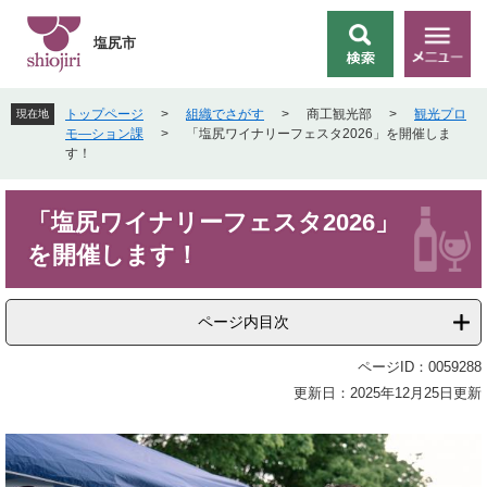
ペ
メ
ー
ニ
塩尻市
検
メ
ジ
ュ
索
ニ
の
ー
ュ
先
を
トップページ
>
組織でさがす
>
商工観光部
>
観光プロ
現在地
ー
頭
飛
モ―ション課
>
「塩尻ワイナリーフェスタ2026」を開催しま
で
ば
す！
す
し
。
て
本
本
「塩尻ワイナリーフェスタ2026」
文
文
を開催します！
へ
ページ内目次
ページID：0059288
更新日：2025年12月25日更新