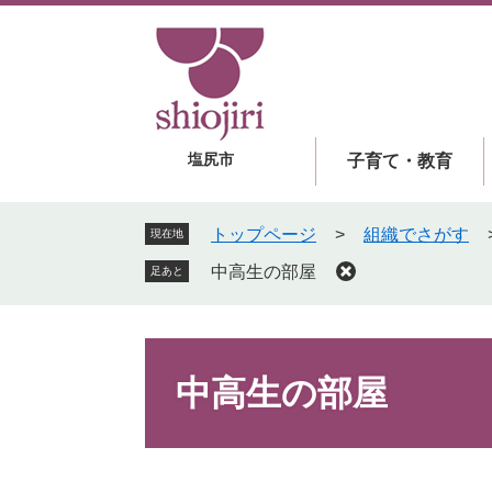
ペ
メ
ー
ニ
ジ
ュ
の
ー
先
を
頭
飛
塩尻市
子育て・教育
で
ば
す
し
。
て
トップページ
>
組織でさがす
現在地
本
中高生の部屋
足あと
文
へ
本
文
中高生の部屋