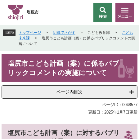
ペ
メ
ー
ニ
塩尻市
検
メ
ジ
ュ
索
ニ
の
ー
ュ
先
を
トップページ
>
組織でさがす
>
こども教育部
>
こども
現在地
ー
頭
飛
未来課
>
塩尻市こども計画（案）に係るパブリックコメントの実
で
ば
施について
す
し
。
て
本
本
塩尻市こども計画（案）に係るパブ
文
文
リックコメントの実施について
へ
ページ内目次
ページID：0048577
更新日：2025年1月7日更新
塩尻市こども計画（案）に対するパブリ