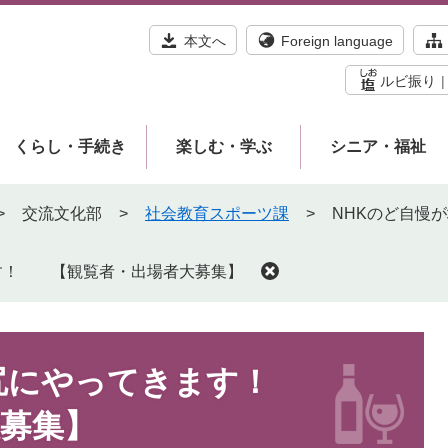
本文へ
Foreign language
ルビ振り
くらし・手続き
楽しむ・学ぶ
シニア・福祉
>
交流文化部
>
社会教育スポーツ課
>
NHKのど自慢
ます！ 【観覧者・出場者大募集】
塩尻にやってきます！
募集】