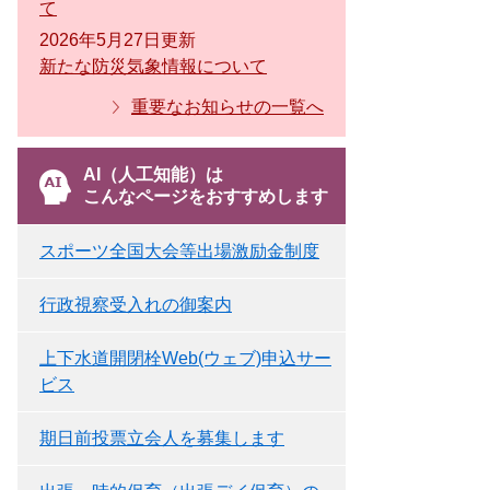
て
2026年5月27日更新
新たな防災気象情報について
重要なお知らせの一覧へ
AI（人工知能）は
こんなページをおすすめします
スポーツ全国大会等出場激励金制度
行政視察受入れの御案内
上下水道開閉栓Web(ウェブ)申込サー
ビス
期日前投票立会人を募集します