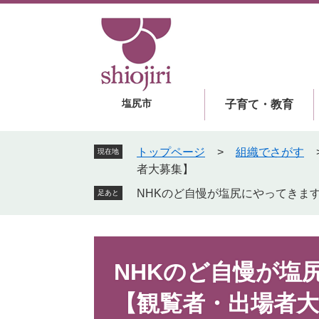
ペ
メ
ー
ニ
ジ
ュ
の
ー
先
を
頭
飛
塩尻市
子育て・教育
で
ば
す
し
。
て
トップページ
>
組織でさがす
現在地
本
者大募集】
文
NHKのど自慢が塩尻にやってき
足あと
へ
本
文
NHKのど自慢が
【観覧者・出場者大