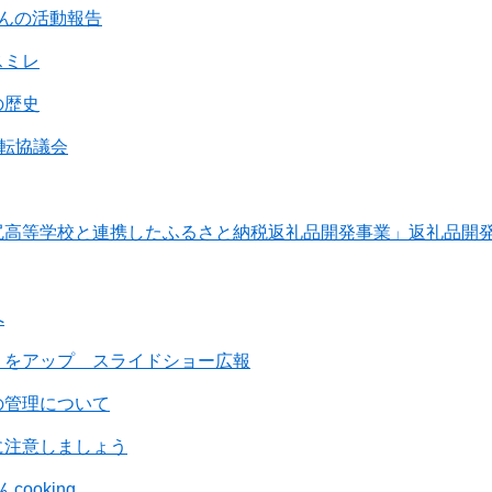
んの活動報告
スミレ
の歴史
運転協議会
尻高等学校と連携したふるさと納税返礼品開発事業」返礼品開
へ
」をアップ スライドショー広報
の管理について
に注意しましょう
ooking