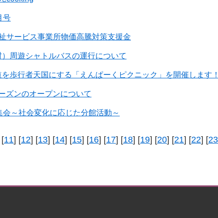
月号
福祉サービス事業所物価高騰対策支援金
村）周遊シャトルバスの運行について
道を歩行者天国にする「えんぱーくピクニック」を開催します
6シーズンのオープンについて
集会～社会変化に応じた分館活動～
 [
11
] [
12
] [
13
] [
14
] [
15
] [
16
] [
17
] [
18
] [
19
] [
20
] [
21
] [
22
] [
23