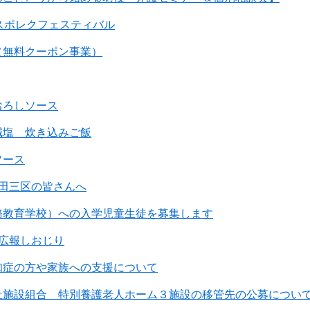
スポレクフェスティバル
（無料クーポン事業）
おろしソース
減塩 炊き込みご飯
ソース
吉田三区の皆さんへ
務教育学校）への入学児童生徒を募集します
広報しおじり
知症の方や家族への支援について
祉施設組合 特別養護老人ホーム３施設の移管先の公募につい