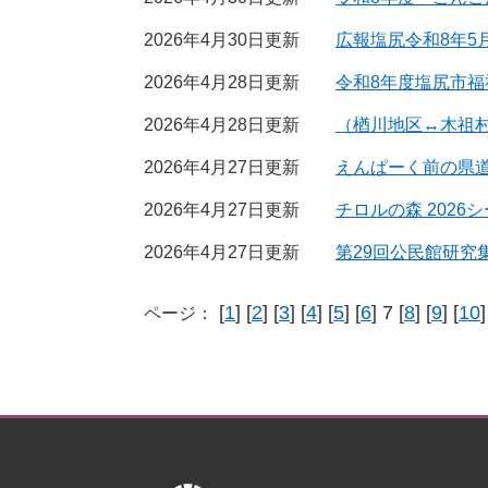
2026年4月30日更新
広報塩尻令和8年5
2026年4月28日更新
令和8年度塩尻市
2026年4月28日更新
（楢川地区↔木祖
2026年4月27日更新
えんぱーく前の県
2026年4月27日更新
チロルの森 202
2026年4月27日更新
第29回公民館研究
[
1
] [
2
] [
3
] [
4
] [
5
] [
6
] 7 [
8
] [
9
] [
10
]
ページ：