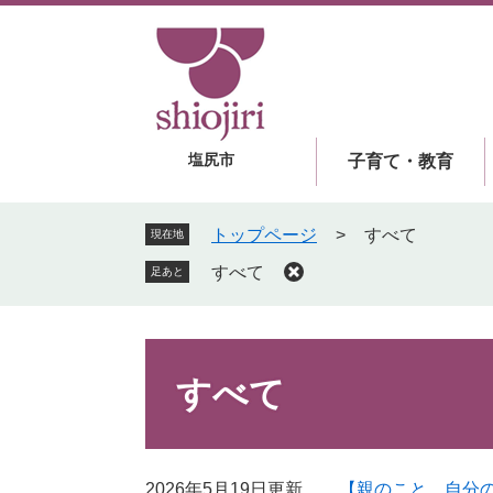
ペ
メ
ー
ニ
ジ
ュ
の
ー
先
を
頭
飛
塩尻市
子育て・教育
で
ば
す
し
。
て
トップページ
>
すべて
現在地
本
すべて
足あと
文
へ
本
文
すべて
2026年5月19日更新
【親のこと、自分