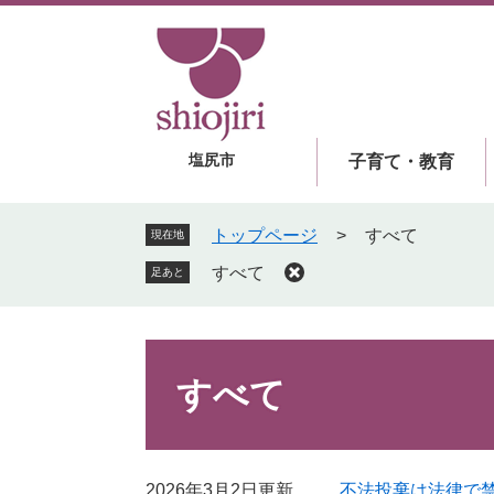
ペ
メ
ー
ニ
ジ
ュ
の
ー
先
を
頭
飛
塩尻市
子育て・教育
で
ば
す
し
。
て
トップページ
>
すべて
現在地
本
すべて
足あと
文
へ
本
文
すべて
2026年3月2日更新
不法投棄は法律で