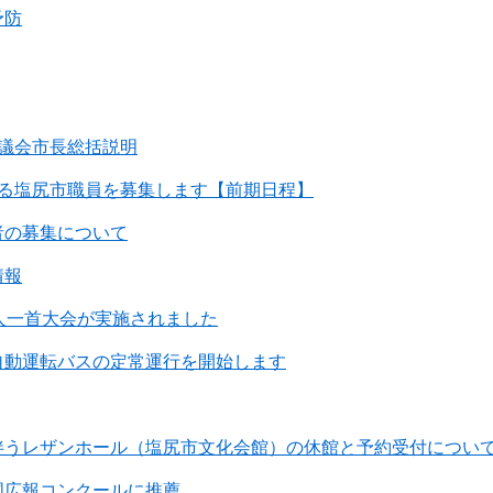
予防
市議会市長総括説明
する塩尻市職員を募集します【前期日程】
者の募集について
情報
人一首大会が実施されました
自動運転バスの定常運行を開始します
伴うレザンホール（塩尻市文化会館）の休館と予約受付につい
国広報コンクールに推薦