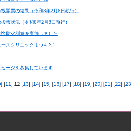
投開票の結果（令和8年2月8日執行）
投票状況（令和8年2月8日執行）
歌館 防火訓練を実施しました
ユースクリニックまつもと）
ッセージを募集しています
0
] [
11
] 12 [
13
] [
14
] [
15
] [
16
] [
17
] [
18
] [
19
] [
20
] [
21
] [
22
] [
23