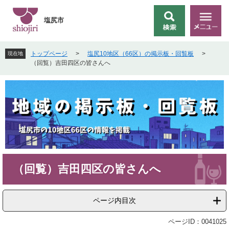
ペ
メ
ー
ニ
塩尻市
検
メ
ジ
ュ
索
ニ
の
ー
ュ
先
を
トップページ
>
塩尻10地区（66区）の掲示板・回覧板
>
現在地
ー
頭
飛
（回覧）吉田四区の皆さんへ
で
ば
す
し
。
て
本
文
へ
本
（回覧）吉田四区の皆さんへ
文
ページ内目次
ページID：0041025