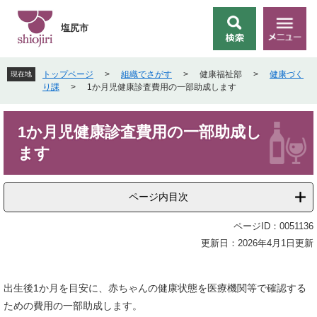
ペ
メ
ー
ニ
塩尻市
検
メ
ジ
ュ
索
ニ
の
ー
ュ
先
を
トップページ
>
組織でさがす
>
健康福祉部
>
健康づく
現在地
ー
頭
飛
り課
>
1か月児健康診査費用の一部助成します
で
ば
す
し
本
。
て
1か月児健康診査費用の一部助成し
文
本
ます
文
へ
ページ内目次
ページID：0051136
更新日：2026年4月1日更新
出生後1か月を目安に、赤ちゃんの健康状態を医療機関等で確認する
ための費用の一部助成します。