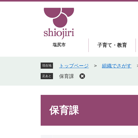
ペ
メ
ー
ニ
ジ
ュ
の
ー
先
を
頭
飛
塩尻市
子育て・教育
で
ば
す
し
。
て
トップページ
>
組織でさがす
現在地
本
保育課
足あと
文
へ
本
文
保育課