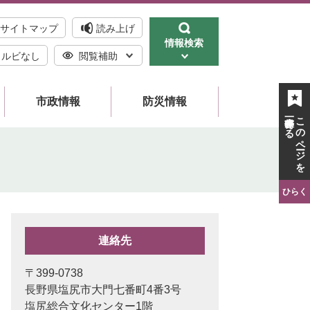
サイトマップ
読み上げ
情報検索
ルビなし
閲覧補助
市政情報
防災情報
一時保存する
このページを
ひらく
連絡先
〒399-0738
長野県塩尻市大門七番町4番3号
塩尻総合文化センター1階