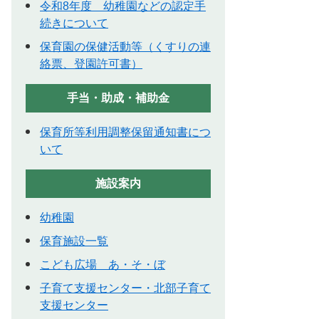
令和8年度 幼稚園などの認定手
続きについて
保育園の保健活動等（くすりの連
絡票、登園許可書）
手当・助成・補助金
保育所等利用調整保留通知書につ
いて
施設案内
幼稚園
保育施設一覧
こども広場 あ・そ・ぼ
子育て支援センター・北部子育て
支援センター