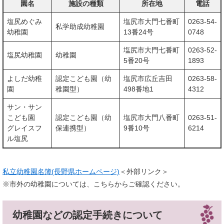
園名
施設の種類
所在地
電話
塩尻めぐみ
塩尻市大門七番町
0263-54-
私学助成幼稚園
幼稚園
13番24号
0748
塩尻市大門七番町
0263-52-
塩尻幼稚園
幼稚園
5番20号
1893
よしだ幼稚
認定こども園（幼
塩尻市広丘吉田
0263-58-
園
稚園型）
498番地1
4312
サン・サン
こども園
認定こども園（幼
塩尻市大門八番町
0263-51-
グレイスフ
保連携型）
9番10号
6214
ル塩尻
私立幼稚園名簿(長野県ホームページ)
＜外部リンク＞
※市外の幼稚園については、こちらからご確認ください。
幼稚園などの認定手続きについて