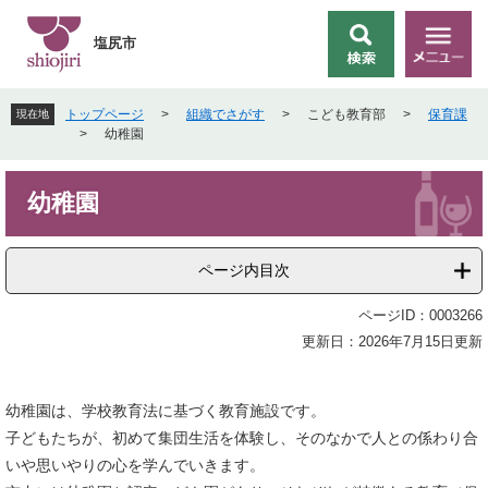
ペ
メ
ー
ニ
塩尻市
検
メ
ジ
ュ
索
ニ
の
ー
ュ
先
を
トップページ
>
組織でさがす
>
こども教育部
>
保育課
現在地
ー
頭
飛
>
幼稚園
で
ば
す
し
本
。
て
幼稚園
文
本
文
へ
ページ内目次
ページID：0003266
更新日：2026年7月15日更新
幼稚園は、学校教育法に基づく教育施設です。
子どもたちが、初めて集団生活を体験し、そのなかで人との係わり合
いや思いやりの心を学んでいきます。