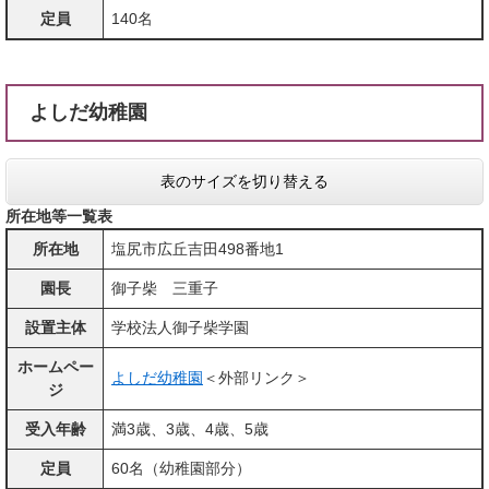
定員
140名
よしだ幼稚園
表のサイズを切り替える
所在地等一覧表
所在地
塩尻市広丘吉田498番地1
園長
御子柴 三重子
設置主体
学校法人御子柴学園
ホームペー
よしだ幼稚園
＜外部リンク＞
ジ
受入年齢
満3歳、3歳、4歳、5歳
定員
60名（幼稚園部分）