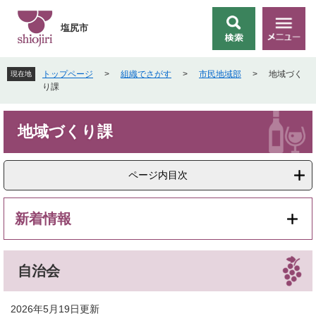
ペ
メ
ー
ニ
塩尻市
検
メ
ジ
ュ
索
ニ
の
ー
ュ
先
を
トップページ
>
組織でさがす
>
市民地域部
>
地域づく
現在地
ー
頭
飛
り課
で
ば
す
し
本
。
て
地域づくり課
文
本
文
へ
ページ内目次
新着情報
自治会
2026年5月19日更新