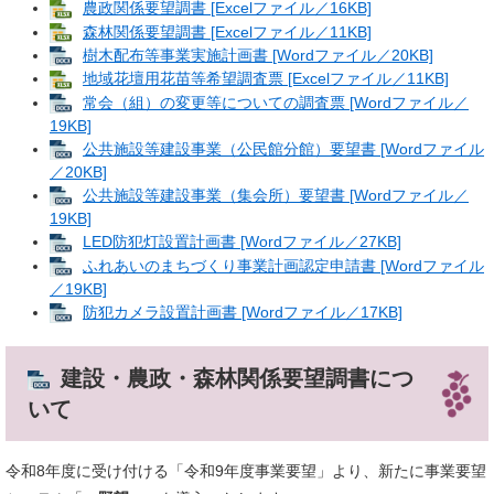
農政関係要望調書 [Excelファイル／16KB]
森林関係要望調書 [Excelファイル／11KB]
樹木配布等事業実施計画書 [Wordファイル／20KB]
地域花壇用花苗等希望調査票 [Excelファイル／11KB]
常会（組）の変更等についての調査票 [Wordファイル／
19KB]
公共施設等建設事業（公民館分館）要望書 [Wordファイル
／20KB]
公共施設等建設事業（集会所）要望書 [Wordファイル／
19KB]
LED防犯灯設置計画書 [Wordファイル／27KB]
ふれあいのまちづくり事業計画認定申請書 [Wordファイル
／19KB]
防犯カメラ設置計画書 [Wordファイル／17KB]
建設・農政・森林関係要望調書につ
いて
令和8年度に受け付ける「令和9年度事業要望」より、新たに事業要望