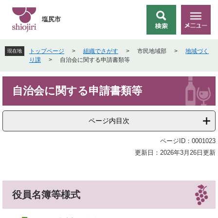
ペ
メ
ー
ニ
塩尻市
検
メ
ジ
ュ
索
ニ
の
ー
ュ
先
を
トップページ
>
組織でさがす
>
市民地域部
>
地域づく
現在地
ー
頭
飛
り課
>
自治会に関する申請書類等
で
ば
す
し
本
。
て
自治会に関する申請書類等
文
本
文
へ
ページ内目次
ページID：0001023
更新日：2026年3月26日更新
役員名簿等様式